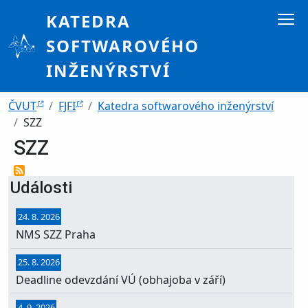
Přejít k hlavnímu obsahu
KATEDRA
SOFTWAROVÉHO
INŽENÝRSTVÍ
Drobečková navigace
ČVUT
FJFI
Katedra softwarového inženýrství
SZZ
SZZ
Události
24. 8. 2026
NMS SZZ Praha
25. 8. 2026
Deadline odevzdání VÚ (obhajoba v září)
4. 9. 2026