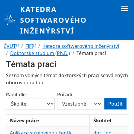
Přejít k hlavnímu obsahu
KATEDRA
SOFTWAROVÉHO
INŽENÝRSTVÍ
Drobečková navigace
ČVUT
FJFI
Katedra softwarového inženýrství
Doktorské studium (Ph.D.)
Témata prací
Témata prací
Seznam volných témat doktorských prací schválených
oborovou radou.
Řadit dle
Pořadí
Název práce
Školitel
Aplikace strojového učení k
doc. Ing.