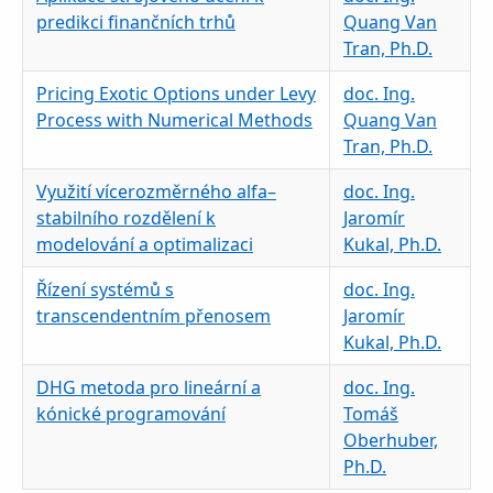
predikci finančních trhů
Quang Van
Tran, Ph.D.
Pricing Exotic Options under Levy
doc. Ing.
Process with Numerical Methods
Quang Van
Tran, Ph.D.
Využití vícerozměrného alfa–
doc. Ing.
stabilního rozdělení k
Jaromír
modelování a optimalizaci
Kukal, Ph.D.
Řízení systémů s
doc. Ing.
transcendentním přenosem
Jaromír
Kukal, Ph.D.
DHG metoda pro lineární a
doc. Ing.
kónické programování
Tomáš
Oberhuber,
Ph.D.