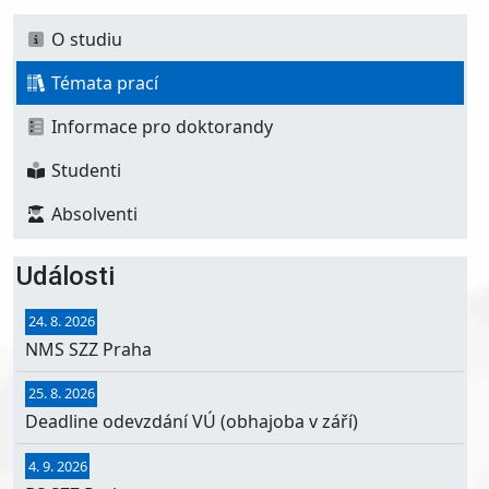
Main navigation
O studiu
Témata prací
Informace pro doktorandy
Studenti
Absolventi
Události
24. 8. 2026
NMS SZZ Praha
25. 8. 2026
Deadline odevzdání VÚ (obhajoba v září)
4. 9. 2026