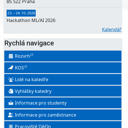
BS SZZ Praha
23.
–
24. 10. 2026
Hackathon ML/AI 2026
Kalendář
Rychlá navigace
Rozvrh
KOS
Lidé na katedře
Vyhlášky katedry
Informace pro studenty
Informace pro zaměstnance
Pracoviště Děčín