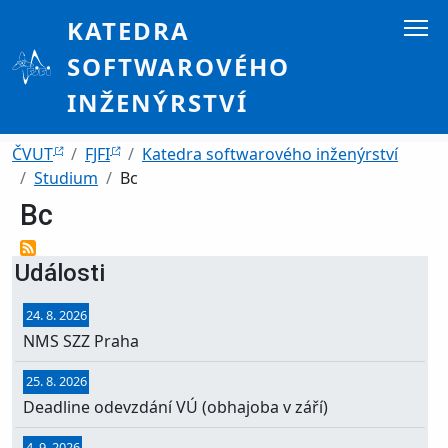
Přejít k hlavnímu obsahu
KATEDRA
SOFTWAROVÉHO
INŽENÝRSTVÍ
Drobečková navigace
ČVUT
FJFI
Katedra softwarového inženýrství
Studium
Bc
Bc
Události
24. 8. 2026
NMS SZZ Praha
25. 8. 2026
Deadline odevzdání VÚ (obhajoba v září)
4. 9. 2026