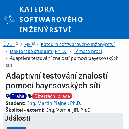
Přejít k hlavnímu obsahu
KATEDRA
SOFTWAROVÉHO
INŽENÝRSTVÍ
Drobečková navigace
ČVUT
FJFI
Katedra softwarového inženýrství
Doktorské studium (Ph.D.)
Témata prací
Adaptivní testování znalostí pomocí bayesovských
sítí
Adaptivní testování znalostí
pomocí bayesovských sítí
Místo
Tags
Praha
Dizertační práce
Student
Ing. Martin Plajner, Ph.D.
Školitel - externí
Ing. Vomlel Jiří, Ph.D.
Události