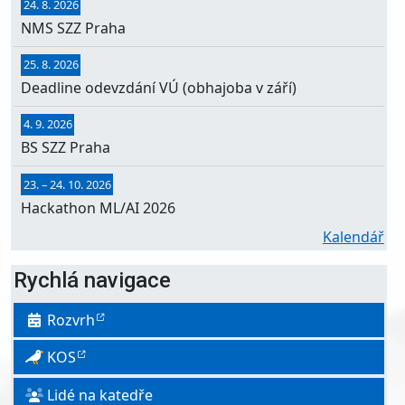
24. 8. 2026
NMS SZZ Praha
25. 8. 2026
Deadline odevzdání VÚ (obhajoba v září)
4. 9. 2026
BS SZZ Praha
23.
–
24. 10. 2026
Hackathon ML/AI 2026
Kalendář
Rychlá navigace
Rozvrh
KOS
Lidé na katedře