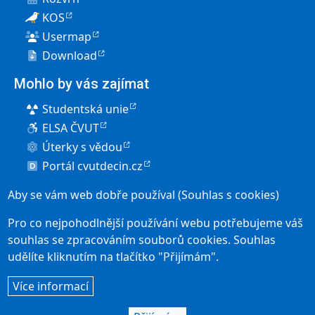
KOS
Usermap
Download
Mohlo by vás zajímat
Studentská unie
ELSA ČVUT
Úterky s vědou
Portál cvutdecin.cz
Pro uchazeče
Aby se vám web dobře používal (Souhlas s cookies)
Elektronická přihláška
Pro co nejpohodlnější používání webu potřebujeme váš
Přijímací řízení
souhlas se zpracováním souborů cookies. Souhlas
udělíte kliknutím na tlačítko "Přijímám".
Studium v Děčíně
User account menu
Více informací
Přihlásit se
Social icons