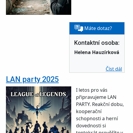
Máte dotaz?
Kontaktní osoba:
Helena Hauzírková
o LAN
Číst dál
LAN party 2025
I letos pro vás
připravujeme LAN
PARTY. Reakční dobu,
kooperační
schopnosti a herní
dovednosti si
tentokrát prověříte v