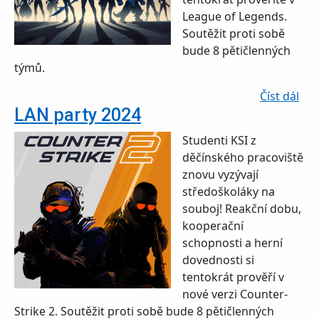
League of Legends.
Soutěžit proti sobě
bude 8 pětičlenných
týmů.
o L
Číst dál
LAN party 2024
Studenti KSI z
děčínského pracoviště
znovu vyzývají
středoškoláky na
souboj! Reakční dobu,
kooperační
schopnosti a herní
dovednosti si
tentokrát prověří v
nové verzi Counter-
Strike 2. Soutěžit proti sobě bude 8 pětičlenných