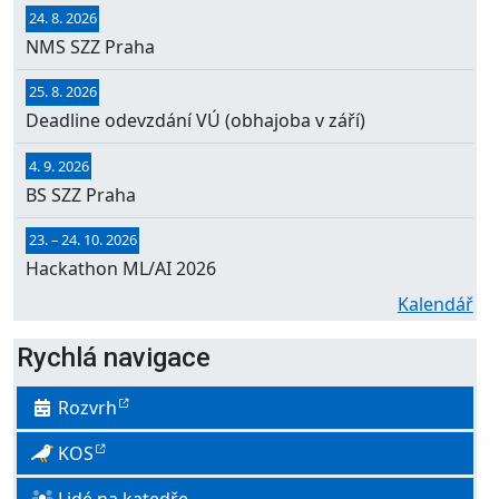
24. 8. 2026
NMS SZZ Praha
25. 8. 2026
Deadline odevzdání VÚ (obhajoba v září)
4. 9. 2026
BS SZZ Praha
23.
–
24. 10. 2026
Hackathon ML/AI 2026
Kalendář
Rychlá navigace
Rozvrh
KOS
Lidé na katedře