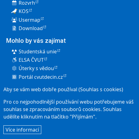
Rozvrh
KOS
Usermap
Download
Mohlo by vás zajímat
Studentská unie
ELSA ČVUT
Úterky s vědou
Portál cvutdecin.cz
Pro uchazeče
Aby se vám web dobře používal (Souhlas s cookies)
Elektronická přihláška
Pro co nejpohodlnější používání webu potřebujeme váš
Přijímací řízení
souhlas se zpracováním souborů cookies. Souhlas
udělíte kliknutím na tlačítko "Přijímám".
Studium v Děčíně
User account menu
Více informací
Přihlásit se