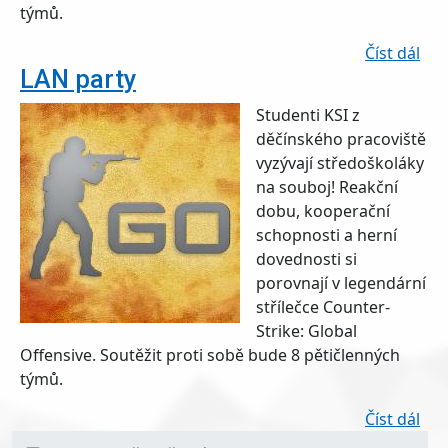
týmů.
o L
Číst dál
LAN party
Studenti KSI z
děčínského pracoviště
vyzývají středoškoláky
na souboj! Reakční
dobu, kooperační
schopnosti a herní
dovednosti si
porovnají v legendární
střílečce Counter-
Strike: Global
Offensive. Soutěžit proti sobě bude 8 pětičlenných
týmů.
o L
Číst dál
Main navigation