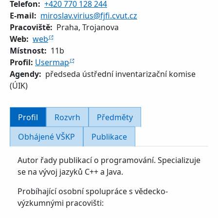
Telefon
+420 770 128 244
E-mail
miroslav.virius@fjfi.cvut.cz
Pracoviště
Praha, Trojanova
Web
web
Místnost
11b
Profil:
Usermap
Agendy
předseda ústřední inventarizační komise
(ÚIK)
Profil
Rozvrh
Předměty
Obhájené VŠKP
Publikace
Autor řady publikací o programování. Specializuje
se na vývoj jazyků C++ a Java.
Probíhající osobní spolupráce s vědecko-
výzkumnými pracovišti: