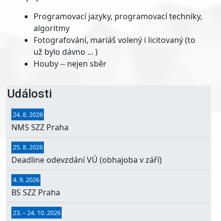
Programovací jazyky, programovací techniky,
algoritmy
Fotografování, mariáš volený i licitovaný (to
už bylo dávno ... )
Houby -- nejen sběr
Události
24. 8. 2026
NMS SZZ Praha
25. 8. 2026
Deadline odevzdání VÚ (obhajoba v září)
4. 9. 2026
BS SZZ Praha
23.
–
24. 10. 2026