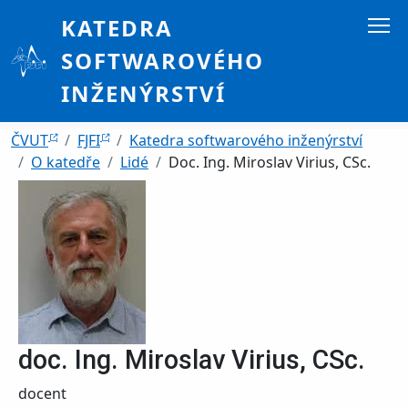
Přejít k hlavnímu obsahu
KATEDRA
SOFTWAROVÉHO
INŽENÝRSTVÍ
Drobečková navigace
ČVUT
FJFI
Katedra softwarového inženýrství
O katedře
Lidé
Doc. Ing. Miroslav Virius, CSc.
doc. Ing. Miroslav Virius, CSc.
Funkce
docent