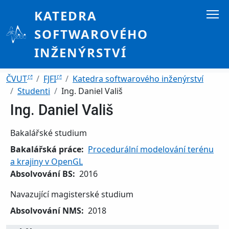
Přejít k hlavnímu obsahu
KATEDRA
SOFTWAROVÉHO
INŽENÝRSTVÍ
Drobečková navigace
ČVUT
FJFI
Katedra softwarového inženýrství
Studenti
Ing. Daniel Vališ
Ing. Daniel Vališ
Bakalářské studium
Bakalářská práce
Procedurální modelování terénu
a krajiny v OpenGL
Absolvování BS
2016
Navazující magisterské studium
Absolvování NMS
2018