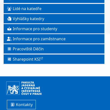
Lidé na katedře
Vyhlášky katedry
Informace pro studenty
Informace pro zaměstnance
Pracoviště Děčín
Sharepoint KSI
Kontakty