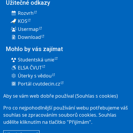
Užitečné odkazy
Rozvrh
KOS
Usermap
Download
Mohlo by vás zajímat
Studentská unie
ELSA ČVUT
Úterky s vědou
Portál cvutdecin.cz
Pro uchazeče
Aby se vám web dobře používal (Souhlas s cookies)
Elektronická přihláška
Pro co nejpohodlnější používání webu potřebujeme váš
Přijímací řízení
souhlas se zpracováním souborů cookies. Souhlas
udělíte kliknutím na tlačítko "Přijímám".
Studium v Děčíně