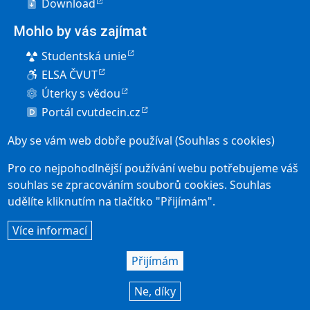
Download
Mohlo by vás zajímat
Studentská unie
ELSA ČVUT
Úterky s vědou
Portál cvutdecin.cz
Pro uchazeče
Aby se vám web dobře používal (Souhlas s cookies)
Elektronická přihláška
Pro co nejpohodlnější používání webu potřebujeme váš
Přijímací řízení
souhlas se zpracováním souborů cookies. Souhlas
udělíte kliknutím na tlačítko "Přijímám".
Studium v Děčíně
User account menu
Více informací
Přihlásit se
Social icons
Přijímám
Ne, díky
© KSI FJFI 2026 |
webmaster
|
Použití cookies