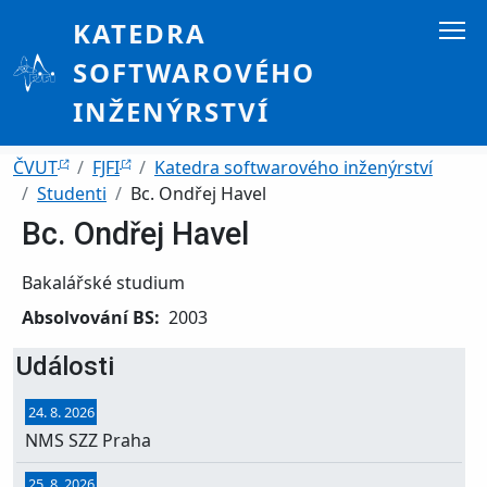
Přejít k hlavnímu obsahu
KATEDRA
SOFTWAROVÉHO
INŽENÝRSTVÍ
Drobečková navigace
ČVUT
FJFI
Katedra softwarového inženýrství
Studenti
Bc. Ondřej Havel
Bc. Ondřej Havel
Bakalářské studium
Absolvování BS
2003
Události
24. 8. 2026
NMS SZZ Praha
25. 8. 2026