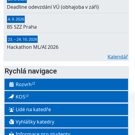
Deadline odevzdání VÚ (obhajoba v září)
4. 9. 2026
BS SZZ Praha
23.
–
24. 10. 2026
Hackathon ML/AI 2026
Kalendář
Rychlá navigace
Rozvrh
KOS
Lidé na katedře
Vyhlášky katedry
Informace pro studenty