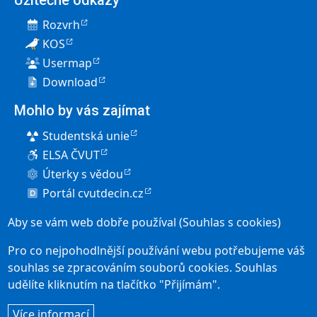
Rozvrh
KOS
Usermap
Download
Mohlo by vás zajímat
Studentská unie
ELSA ČVUT
Úterky s vědou
Portál cvutdecin.cz
Pro uchazeče
Aby se vám web dobře používal (Souhlas s cookies)
Elektronická přihláška
Pro co nejpohodlnější používání webu potřebujeme váš
Přijímací řízení
souhlas se zpracováním souborů cookies. Souhlas
udělíte kliknutím na tlačítko "Přijímám".
Studium v Děčíně
User account menu
Více informací
Přihlásit se