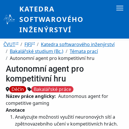
Přejít k hlavnímu obsahu
KATEDRA
SOFTWAROVÉHO
INŽENÝRSTVÍ
Drobečková navigace
ČVUT
FJFI
Katedra softwarového inženýrství
Bakalářské studium (Bc.)
Témata prací
Autonomní agent pro kompetitivní hru
Autonomní agent pro
kompetitivní hru
Místo
Děčín
Bakalářské práce
Název práce anglicky
Autonomous agent for
competitive gaming
Anotace
Analyzujte možnosti využití neuronových sítí a
zpětnovazebního učení v kompetitivních hrách.