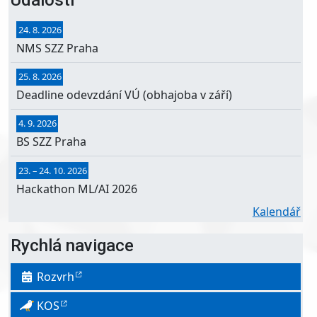
Události
24. 8. 2026
NMS SZZ Praha
25. 8. 2026
Deadline odevzdání VÚ (obhajoba v září)
4. 9. 2026
BS SZZ Praha
23.
–
24. 10. 2026
Hackathon ML/AI 2026
Kalendář
Rychlá navigace
Rozvrh
KOS