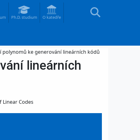
ium
Ph.D. studium
O katedře
tí polynomů ke generování lineárních kódů
vání lineárních
f Linear Codes