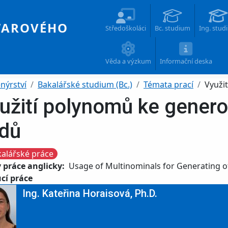
Main navigation
WAROVÉHO
Středoškoláci
Bc. studium
Ing. stud
Věda a výzkum
Informační deska
nýrství
Bakalářské studium (Bc.)
Témata prací
Využi
užití polynomů ke genero
dů
alářské práce
 práce anglicky
Usage of Multinominals for Generating o
cí práce
Ing. Kateřina Horaisová, Ph.D.