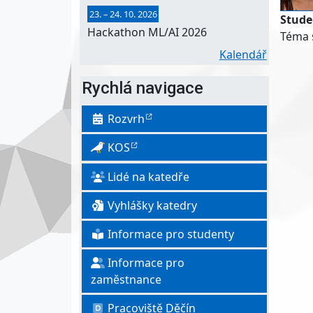
23.
–
24. 10. 2026
Stude
Hackathon ML/AI 2026
Téma s
Kalendář
Rychlá navigace
Rozvrh
KOS
Lidé na katedře
Vyhlášky katedry
Informace pro studenty
Informace pro
zaměstnance
Pracoviště Děčín