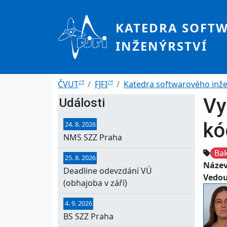
Přejít k hlavnímu obsahu
KATEDRA SOFT
INŽENÝRSTVÍ
Drobečková navigace
ČVUT
FJFI
Katedra softwarového inže
Vy
Události
kó
24. 8. 2026
NMS SZZ Praha
Bak
25. 8. 2026
Název
Deadline odevzdání VÚ
Vedou
(obhajoba v září)
4. 9. 2026
BS SZZ Praha