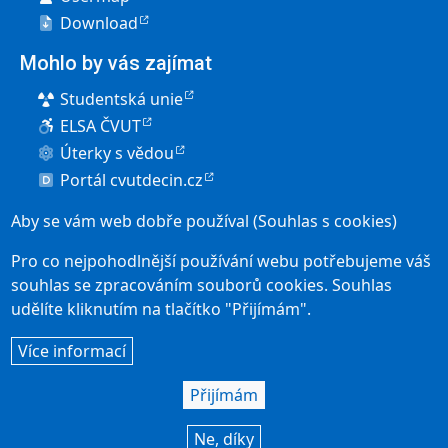
Download
Mohlo by vás zajímat
Studentská unie
ELSA ČVUT
Úterky s vědou
Portál cvutdecin.cz
Pro uchazeče
Aby se vám web dobře používal (Souhlas s cookies)
Elektronická přihláška
Pro co nejpohodlnější používání webu potřebujeme váš
Přijímací řízení
souhlas se zpracováním souborů cookies. Souhlas
udělíte kliknutím na tlačítko "Přijímám".
Studium v Děčíně
User account menu
Více informací
Přihlásit se
Social icons
Přijímám
Ne, díky
© KSI FJFI 2026 |
webmaster
|
Použití cookies