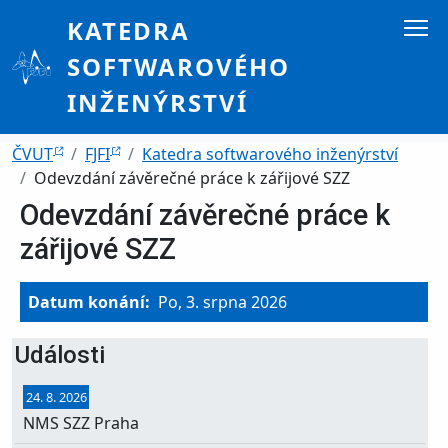
Přejít k hlavnímu obsahu
KATEDRA
SOFTWAROVÉHO
INŽENÝRSTVÍ
Drobečková navigace
ČVUT
FJFI
Katedra softwarového inženýrství
Odevzdání závěrečné práce k zářijové SZZ
Odevzdání závěrečné práce k
zářijové SZZ
Datum konání
Po, 3. srpna 2026
Události
24. 8. 2026
NMS SZZ Praha