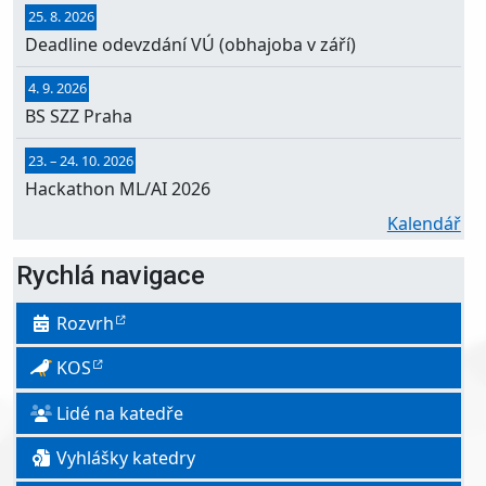
25. 8. 2026
Deadline odevzdání VÚ (obhajoba v září)
4. 9. 2026
BS SZZ Praha
23.
–
24. 10. 2026
Hackathon ML/AI 2026
Kalendář
Rychlá navigace
Rozvrh
KOS
Lidé na katedře
Vyhlášky katedry