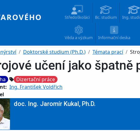
Main navigation
WAROVÉHO
Středoškoláci
Bc. studium
Ing. stud
Věda a výzkum
Informační deska
nýrství
Doktorské studium (Ph.D.)
Témata prací
Str
rojové učení jako špatně
Tags
ha
Dizertační práce
nt
Ing. František Voldřich
el
doc. Ing. Jaromír Kukal, Ph.D.