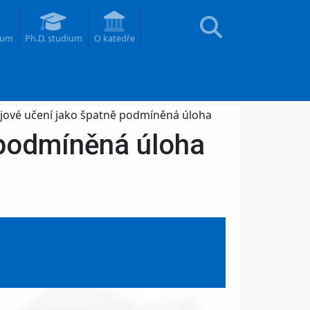
ium
Ph.D. studium
O katedře
ojové učení jako špatně podmíněná úloha
 podmíněná úloha