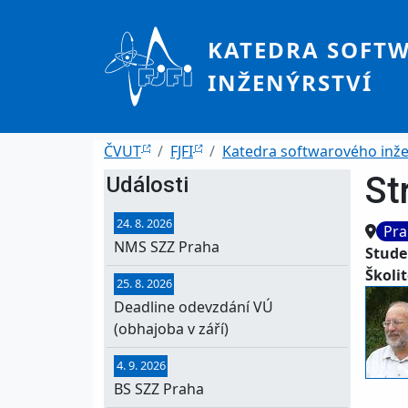
Přejít k hlavnímu obsahu
KATEDRA SOFT
INŽENÝRSTVÍ
Drobečková navigace
ČVUT
FJFI
Katedra softwarového inže
St
Události
24. 8. 2026
Místo
Pra
NMS SZZ Praha
Stude
Školit
25. 8. 2026
Deadline odevzdání VÚ
(obhajoba v září)
4. 9. 2026
BS SZZ Praha