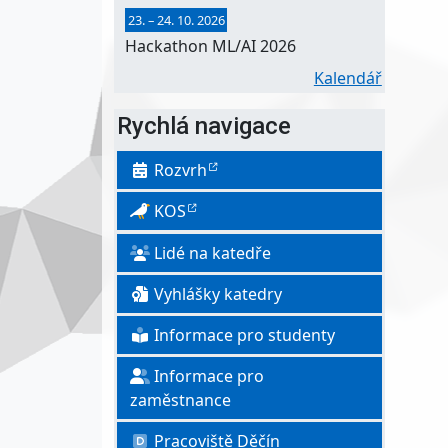
23.
–
24. 10. 2026
Hackathon ML/AI 2026
Kalendář
Rychlá navigace
Rozvrh
KOS
Lidé na katedře
Vyhlášky katedry
Informace pro studenty
Informace pro
zaměstnance
Pracoviště Děčín