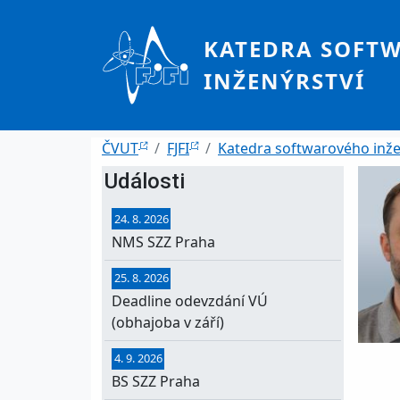
Přejít k hlavnímu obsahu
KATEDRA SOFT
INŽENÝRSTVÍ
Drobečková navigace
ČVUT
FJFI
Katedra softwarového inže
Události
24. 8. 2026
NMS SZZ Praha
25. 8. 2026
Deadline odevzdání VÚ
(obhajoba v září)
4. 9. 2026
BS SZZ Praha