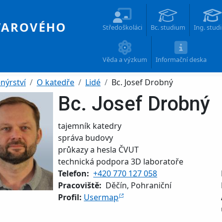
Main navigation
WAROVÉHO
Středoškoláci
Bc. studium
Ing. stud
Věda a výzkum
Informační deska
nýrství
O katedře
Lidé
Bc. Josef Drobný
Bc. Josef Drobný
Funkce
tajemník katedry
správa budovy
průkazy a hesla ČVUT
technická podpora 3D laboratoře
Telefon
+420 770 127 058
Pracoviště
Děčín, Pohraniční
Profil:
Usermap