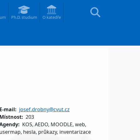
ium
Ph.D. studium
O katedře
E-mail
josef.drobny@cvut.cz
Místnost
203
Agendy
KOS, AEDO, MOODLE, web,
usermap, hesla, průkazy, inventarizace