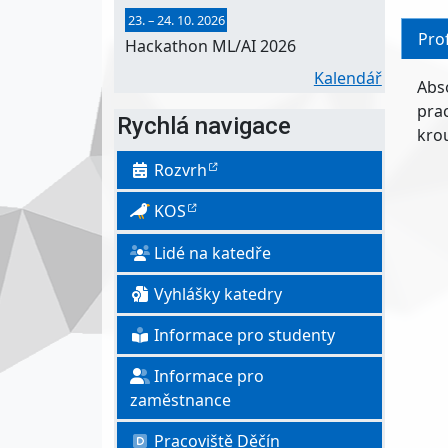
23.
–
24. 10. 2026
Prof
Hackathon ML/AI 2026
Kalendář
Abso
prac
Rychlá navigace
kro
Rozvrh
KOS
Lidé na katedře
Vyhlášky katedry
Informace pro studenty
Informace pro
zaměstnance
Pracoviště Děčín