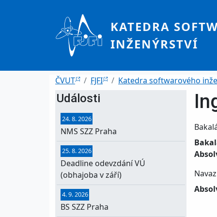
Přejít k hlavnímu obsahu
KATEDRA SOFT
INŽENÝRSTVÍ
Drobečková navigace
ČVUT
FJFI
Katedra softwarového inže
In
Události
24. 8. 2026
Bakal
NMS SZZ Praha
Bakal
25. 8. 2026
Absol
Deadline odevzdání VÚ
Navaz
(obhajoba v září)
Absol
4. 9. 2026
BS SZZ Praha