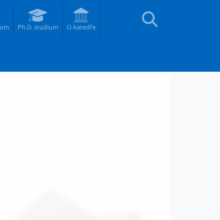
ium
Ph.D. studium
O katedře