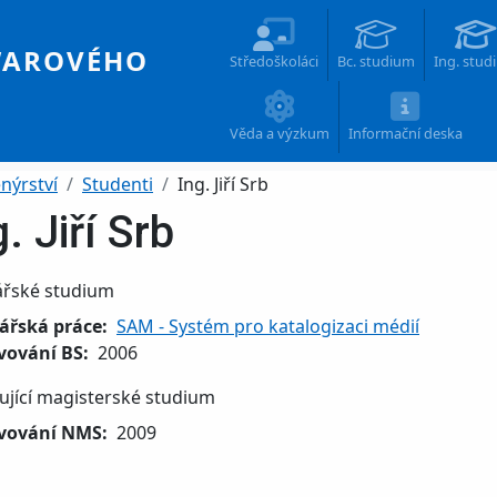
Main navigation
WAROVÉHO
Středoškoláci
Bc. studium
Ing. stud
Věda a výzkum
Informační deska
nýrství
Studenti
Ing. Jiří Srb
g. Jiří Srb
ářské studium
ářská práce
SAM - Systém pro katalogizaci médií
vování BS
2006
ující magisterské studium
vování NMS
2009