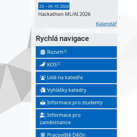
23.
–
24. 10. 2026
Hackathon ML/AI 2026
Kalendář
Rychlá navigace
Rozvrh
KOS
Lidé na katedře
Vyhlášky katedry
Informace pro studenty
Informace pro
zaměstnance
Pracoviště Děčín