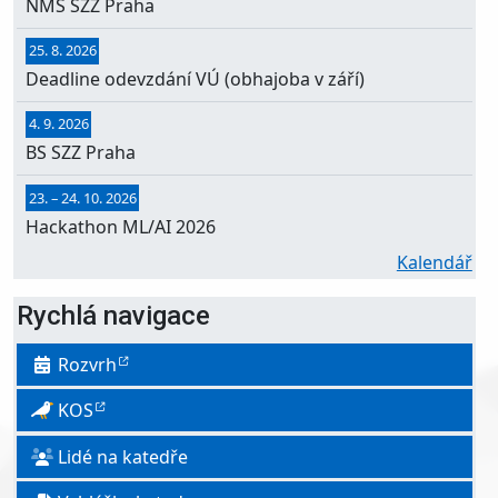
NMS SZZ Praha
25. 8. 2026
Deadline odevzdání VÚ (obhajoba v září)
4. 9. 2026
BS SZZ Praha
23.
–
24. 10. 2026
Hackathon ML/AI 2026
Kalendář
Rychlá navigace
Rozvrh
KOS
Lidé na katedře