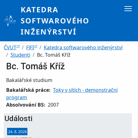
Přejít k hlavnímu obsahu
KATEDRA
SOFTWAROVÉHO
INŽENÝRSTVÍ
Drobečková navigace
ČVUT
FJFI
Katedra softwarového inženýrství
Studenti
Bc. Tomáš Kříž
Bc. Tomáš Kříž
Bakalářské studium
Bakalářská práce
Toky v sítích - demonstrační
program
Absolvování BS
2007
Události
24. 8. 2026