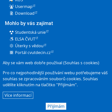
Usermap
Download
Mohlo by vás zajímat
Studentská unie
ELSA ČVUT
Úterky s vědou
Portál cvutdecin.cz
Pro uchazeče
Aby se vám web dobře používal (Souhlas s cookies)
Elektronická přihláška
Pro co nejpohodlnější používání webu potřebujeme váš
Přijímací řízení
souhlas se zpracováním souborů cookies. Souhlas
udělíte kliknutím na tlačítko "Přijímám".
Studium v Děčíně
User account menu
Více informací
Přihlásit se
Social icons
Přijímám