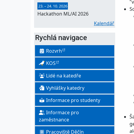
"
23.
–
24. 10. 2026
S
Hackathon ML/AI 2026
Kalendář
Rychlá navigace
Rozvrh
KOS
Lidé na katedře
Vyhlášky katedry
Informace pro studenty
Informace pro
Š
zaměstnance
g
a
Pracoviště Děčín