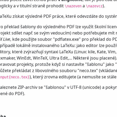
glicky a v titulní straně prohodit
a
).
\nazeven
\nazevcz
LaTeXu získat výsledné PDF práce, které odevzdáte do syst
ro překlad šablony do výsledného PDF lze využít školní licen
rojekt sdílet např. se svým vedoucím) nebo potřebujete mít n
X Live
, kde použijte soubor "pdflatex.exe" pro překlad do PD
 případě lokálně instalovaného LaTeXu: jako editor lze použí
itory, které zvýrazňují syntaxi LaTeXu (Linux: kile, Kate, V
exmaker, WinEdt, WinTeX, Ultra Edit,... Některé jsou placené
pravovat projekty, protože když si nastavíte "šablonu" jako 
ůžete překládat z libovolného souboru "neco.tex" (vkláda
), který zrovna editujete (a nemusíte se stál
input{neco.tex}
aleznete ZIP-archiv se "šablonou" v UTF-8 (unicode) a poky
žené do PDF).
oha