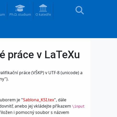
ium
Ph.D. studium
O katedře
né práce v LaTeXu
lifikační práce (VŠKP) v UTF-8 (unicode) a
ny").
ouborem je "
Sablona_KSI.tex
", dále
ovnitř, anebo jej vkládejte příkazem
\input
 přiložen i pomocný soubor s názvem