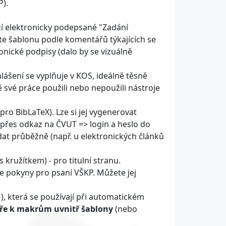
P).
cí elektronicky podepsané "Zadání
te šablonu podle komentářů týkajících se
onické podpisy (dalo by se vizuálně
lášení se vyplňuje v KOS, ideálně těsně
 své práce použili nebo nepoužili nástroje
.
ro BibLaTeX). Lze si jej vygenerovat
e přes odkaz na ČVUT => login a heslo do
ádat průběžně (např. u elektronických článků
s kružítkem) - pro titulní stranu.
e pokyny pro psaní VŠKP. Můžete jej
), která se používají při automatickém
}
ře k makrům uvnitř šablony
(nebo