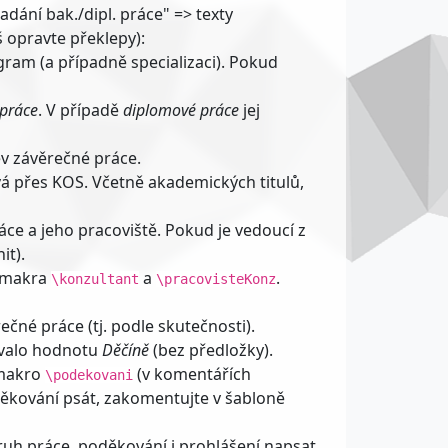
dání bak./dipl. práce" => texty
š opravte překlepy):
gram (a případně specializaci). Pokud
 práce
. V případě
diplomové práce
jej
ev závěrečné práce.
vá přes KOS. Včetně akademických titulů,
ce a jeho pracoviště. Pokud je vedoucí z
it).
e makra
a
.
\konzultant
\pracovisteKonz
čné práce (tj. podle skutečnosti).
ovalo hodnotu
Děčíně
(bez předložky).
 makro
(v komentářích
\podekovani
děkování psát, zakomentujte v šabloně
druh práce, poděkování i prohlášení napsat