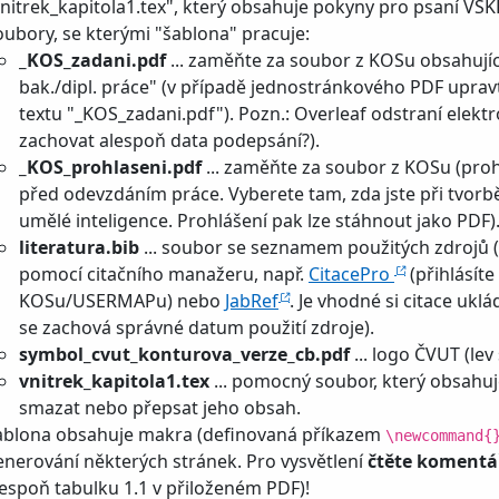
vnitrek_kapitola1.tex", který obsahuje pokyny pro psaní VŠK
oubory, se kterými "šablona" pracuje:
_KOS_zadani.pdf
... zaměňte za soubor z KOSu obsahují
bak./dipl. práce" (v případě jednostránkového PDF uprav
textu "_KOS_zadani.pdf"). Pozn.: Overleaf odstraní elektr
zachovat alespoň data podepsání?).
_KOS_prohlaseni.pdf
... zaměňte za soubor z KOSu (proh
před odevzdáním práce. Vyberete tam, zda jste při tvorbě
umělé inteligence. Prohlášení pak lze stáhnout jako PDF)
literatura.bib
... soubor se seznamem použitých zdrojů (p
pomocí citačního manažeru, např.
CitacePro
(přihlásít
KOSu/USERMAPu) nebo
JabRef
. Je vhodné si citace ukl
se zachová správné datum použití zdroje).
symbol_cvut_konturova_verze_cb.pdf
... logo ČVUT (lev 
vnitrek_kapitola1.tex
... pomocný soubor, který obsahuj
smazat nebo přepsat jeho obsah.
ablona obsahuje makra (definovaná příkazem
\newcommand{
enerování některých stránek. Pro vysvětlení
čtěte komentá
lespoň tabulku 1.1 v přiloženém PDF)!