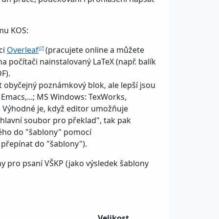
ému KOS:
ci
Overleaf
(pracujete online a můžete
a počítači nainstalovaný LaTeX (např. balík
F).
t obyčejný poznámkový blok, ale lepší jsou
im, Emacs,...; MS Windows: TexWorks,
). Výhodné je, když editor umožňuje
"hlavní soubor pro překlad", tak pak
ného do "šablony" pomocí
e přepínat do "šablony").
ny pro psaní VŠKP (jako výsledek šablony
Velikost