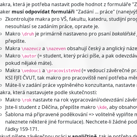
akra, která je potřeba nastavit podle hodnot z formuláře "Za
aker
musí odpovídat formuláři
"Zadání ... práce" (nanejvý
Zkontrolujte makra pro VŠ, fakultu, katedru, studijní pro
nesouhlasí se zadáním práce, opravte je.
Makro
je primárně nastaveno pro psaní
bakalářské
\druh
přepište.
Makra
a
obsahují český a anglický náz
\nazevcz
\nazeven
Makro
(= student, který práci píše, a pak odevzdá
\autor
pokud nějaké máte).
Makra
a
(= vedoucí závěrečné prá
\vedouci
\pracovisteVed
KSI FJFI ČVUT, tak makro pro pracoviště není potřeba měn
Máte-li v zadání práce vyplněného konzultanta, nastavt
akra, která nastavujete podle skutečnosti:
Makro
nastavte na rok vypracování/odevzdání závěre
\rok
Jste-li student z Děčína, přepište makro
, aby obsah
\kde
Šablona má připravené poděkování => volitelně vyplňte
naleznete některé jiné formulace). Nechcete-li žádné po
řádky 159-171.
okud píšete závěrečnou práci
v angličtině
, tak je potřeba 