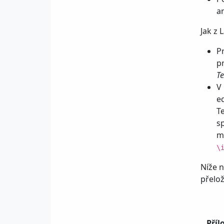
an
Jak z 
P
p
Te
V
ed
T
s
m
\
Níže n
přelo
Příl