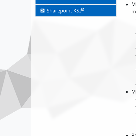
M
Sharepoint KSI
m
M
P