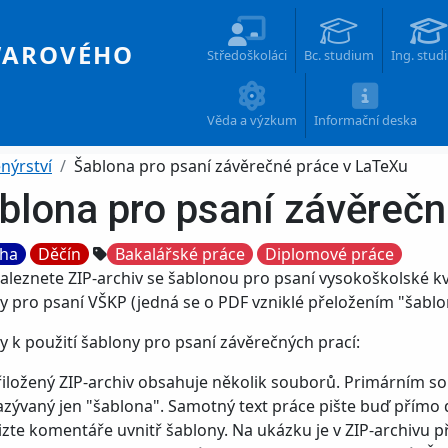
Main navigation
WAROVÉHO
Středoškoláci
Bc. studium
Ing. stud
Věda a výzkum
Informační deska
nýrství
Šablona pro psaní závěrečné práce v LaTeXu
blona pro psaní závěreč
Tags
ha
Děčín
Bakalářské práce
Diplomové práce
aleznete ZIP-archiv se šablonou pro psaní vysokoškolské kva
 pro psaní VŠKP (jedná se o PDF vzniklé přeložením "šablo
 k použití šablony pro psaní závěrečných prací:
řiložený ZIP-archiv obsahuje několik souborů. Primárním s
azývaný jen "šablona". Samotný text práce pište buď přímo d
vizte komentáře uvnitř šablony. Na ukázku je v ZIP-archivu