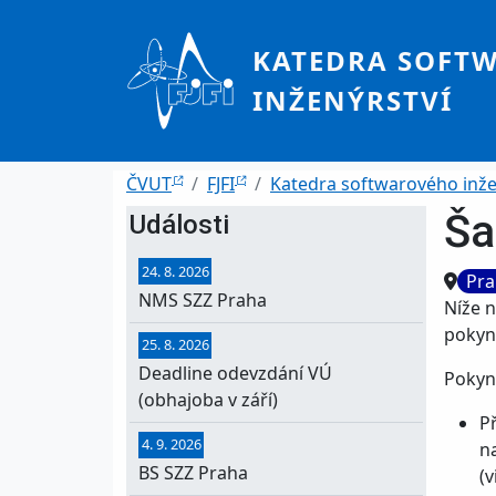
Přejít k hlavnímu obsahu
KATEDRA SOFT
INŽENÝRSTVÍ
Drobečková navigace
ČVUT
FJFI
Katedra softwarového inže
Ša
Události
24. 8. 2026
Místo
Pra
NMS SZZ Praha
Níže n
pokyny
25. 8. 2026
Deadline odevzdání VÚ
Pokyny
(obhajoba v září)
P
4. 9. 2026
n
BS SZZ Praha
(