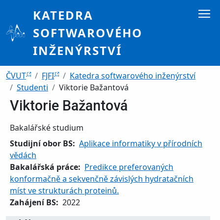
Přejít k hlavnímu obsahu
KATEDRA
SOFTWAROVÉHO
INŽENÝRSTVÍ
Drobečková navigace
ČVUT
FJFI
Katedra softwarového inženýrství
Studenti
Viktorie Bažantová
Viktorie Bažantová
Bakalářské studium
Studijní obor BS
Aplikace informatiky v přírodních
vědách
Bakalářská práce
Predikce preferovaných
konformačně a sekvenčně závislých hydratačních
míst ve strukturách proteinů.
Zahájení BS
2022