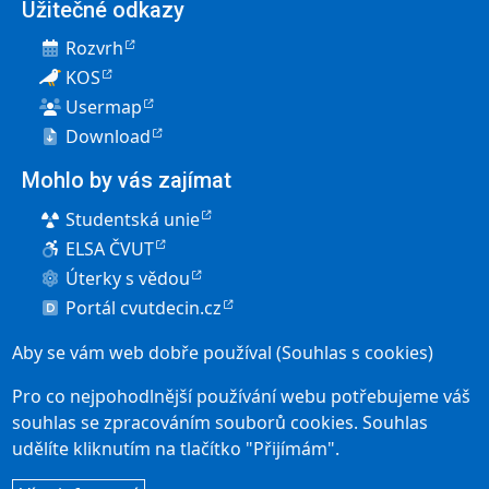
Užitečné odkazy
Rozvrh
KOS
Usermap
Download
Mohlo by vás zajímat
Studentská unie
ELSA ČVUT
Úterky s vědou
Portál cvutdecin.cz
Pro uchazeče
Aby se vám web dobře používal (Souhlas s cookies)
Elektronická přihláška
Pro co nejpohodlnější používání webu potřebujeme váš
Přijímací řízení
souhlas se zpracováním souborů cookies. Souhlas
udělíte kliknutím na tlačítko "Přijímám".
Studium v Děčíně