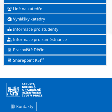
Lidé na katedře
Vyhlášky katedry
Informace pro studenty
Informace pro zaměstnance
Pracoviště Děčín
Sharepoint KSI
Kontakty