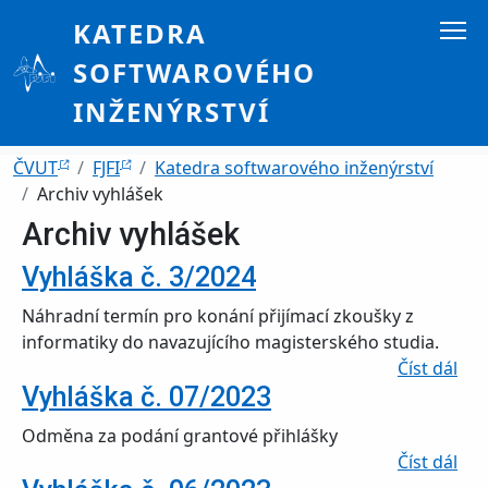
Přejít k hlavnímu obsahu
KATEDRA
SOFTWAROVÉHO
INŽENÝRSTVÍ
Drobečková navigace
ČVUT
FJFI
Katedra softwarového inženýrství
Archiv vyhlášek
Archiv vyhlášek
Vyhláška č. 3/2024
Náhradní termín pro konání přijímací zkoušky z
informatiky do navazujícího magisterského studia.
o V
Číst dál
Vyhláška č. 07/2023
Odměna za podání grantové přihlášky
o V
Číst dál