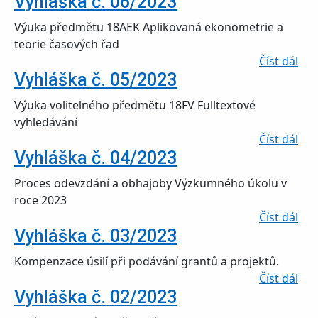
Vyhláška č. 06/2023
Výuka předmětu 18AEK Aplikovaná ekonometrie a
teorie časových řad
o V
Číst dál
Vyhláška č. 05/2023
Výuka volitelného předmětu 18FV Fulltextové
vyhledávání
o V
Číst dál
Vyhláška č. 04/2023
Proces odevzdání a obhajoby Výzkumného úkolu v
roce 2023
o V
Číst dál
Vyhláška č. 03/2023
Kompenzace úsilí při podávání grantů a projektů.
o V
Číst dál
Vyhláška č. 02/2023