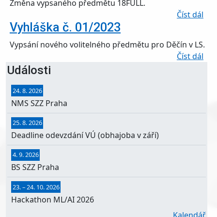
Změna vypsaného předmětu 18FULL.
o V
Číst dál
Vyhláška č. 01/2023
Vypsání nového volitelného předmětu pro Děčín v LS.
o V
Číst dál
Události
24. 8. 2026
NMS SZZ Praha
25. 8. 2026
Deadline odevzdání VÚ (obhajoba v září)
4. 9. 2026
BS SZZ Praha
23.
–
24. 10. 2026
Hackathon ML/AI 2026
Kalendář